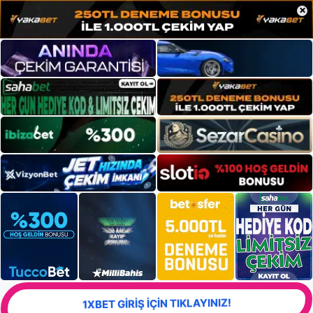
×
1XBET GİRİŞ İÇİN TIKLAYINIZ!