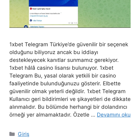
1xbet Telegram Türkiye’de güvenilir bir seçenek
olduğunu biliyoruz ancak bu iddiayı
destekleyecek kanıtlar sunmamız gerekiyor.
1xbet hâlâ casino lisansı bulunuyor. 1xbet
Telegram Bu, yasal olarak yetkili bir casino
faaliyetinde bulunduğunuzu gösterir. Elbette
güvenilir olmak yeterli değildir. 1xbet Telegram
Kullanıcı geri bildirimleri ve şikayetleri de dikkate
alınmalıdır. Bu bölümde herhangi bir dolandırıcı
örneği yer almamaktadır. Özetle …
Devamını oku
Kategoriler
Giriş