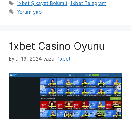
Etiketler
1xbet Şikayet Bölümü
,
1xbet Telegram
Yorum yap
1xbet Casino Oyunu
Eylül 19, 2024
yazar
1xbet