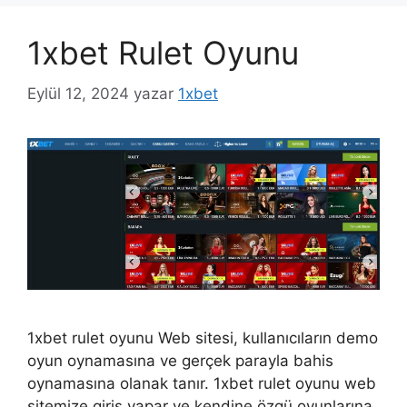
1xbet Rulet Oyunu
Eylül 12, 2024
yazar
1xbet
1xbet rulet oyunu Web sitesi, kullanıcıların demo
oyun oynamasına ve gerçek parayla bahis
oynamasına olanak tanır. 1xbet rulet oyunu web
sitemize giriş yapar ve kendine özgü oyunlarına,