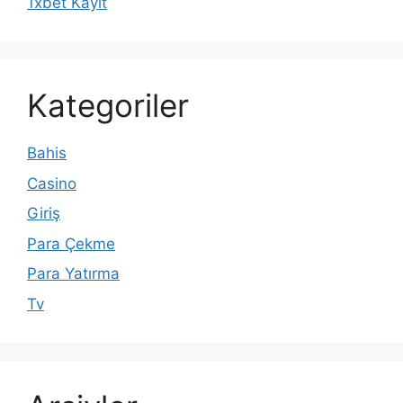
1xbet Kayıt
Kategoriler
Bahis
Casino
Giriş
Para Çekme
Para Yatırma
Tv