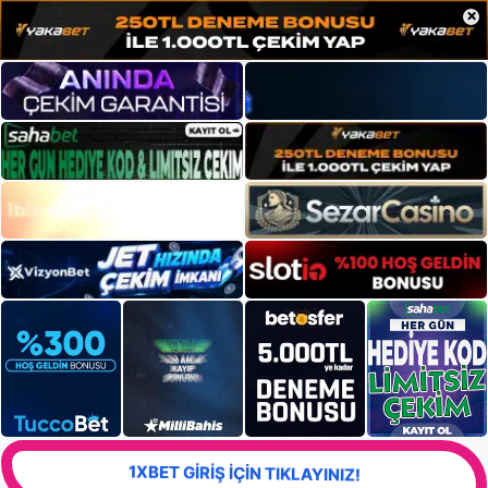
×
1XBET GİRİŞ İÇİN TIKLAYINIZ!