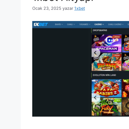
Ocak 23, 2025
yazar
1xbet