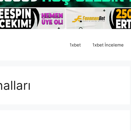
1xbet
1xbet İnceleme
alları