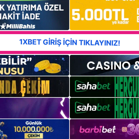
1XBET GİRİŞ İÇİN TIKLAYINIZ!