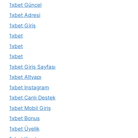
1xbet Güncel
1xbet Adresi
1xbet Giriş
1xbet
1xbet
1xbet
1xbet Giriş Sayfası
1xbet Altyapı
1xbet Instagram
1xbet Canlı Destek
1xbet Mobil Giriş
1xbet Bonus
1xbet Üyelik