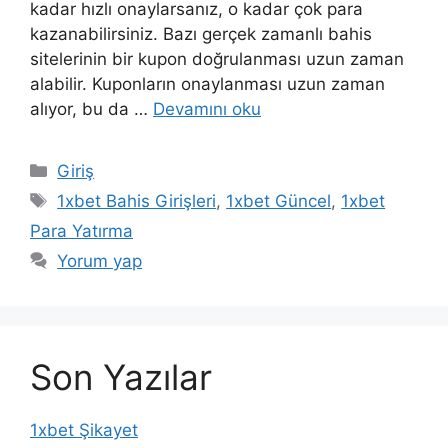
kadar hızlı onaylarsanız, o kadar çok para
kazanabilirsiniz. Bazı gerçek zamanlı bahis
sitelerinin bir kupon doğrulanması uzun zaman
alabilir. Kuponların onaylanması uzun zaman
alıyor, bu da …
Devamını oku
Kategoriler
Giriş
Etiketler
1xbet Bahis Girişleri
,
1xbet Güncel
,
1xbet
Para Yatırma
Yorum yap
Son Yazılar
1xbet Şikayet