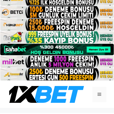
İçeriğe
atla
Menü