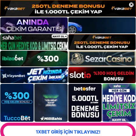
×
1XBET GİRİŞ İÇİN TIKLAYINIZ!