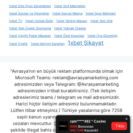
1xbet Site Oyun Seçenekleri
1xbet Slot Makineleri
1xbet Sorular ve Şikayetler
1xbet Sosyal Medya
1xbet Spor Bahisleri
1xbet TV
1xbet Uzman Ekibi
1xbet Yardım Masası
1xbet Yeni Site
1xbet Yeni Üyelik Oluşturma
1xbet Yüksek Oranlar
1xbet Çeşitli Poker Masaları
1xbet Özel Kuponlar
1xbet Üye Güvenliği
1xbet Şikayet
1xbet Üyelik
1xbet İletişim Kanalları
"Avrasya'nın en büyük reklam platformunda olmak için
Microsoft Teams:
reklam@avrasyamarketing.com
adresimizden veya Telegram: @Avrasyamarketing
adresimizden irtibat kurabilirsiniz. (Tek iletişim
adreslerimiz teams / telegram ve mail adresimizdir.
Harici hiçbir iletişim adresimiz bulunmamaktadır.
Lütfen itibar etmeyiniz.) Türkiye yasalarına göre 7258
sayılı kanun uyarınca yasa dışı bahis oynamanın
cezaları mevcuttur. Şu an bulunduğunuz site hiç bir
şekilde illegal bahis oyunları oynatmıyor ve oynamaya