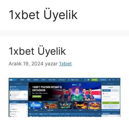
1xbet Üyelik
1xbet Üyelik
Aralık 19, 2024
yazar
1xbet