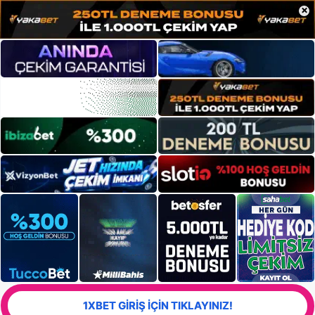
×
1XBET GİRİŞ İÇİN TIKLAYINIZ!